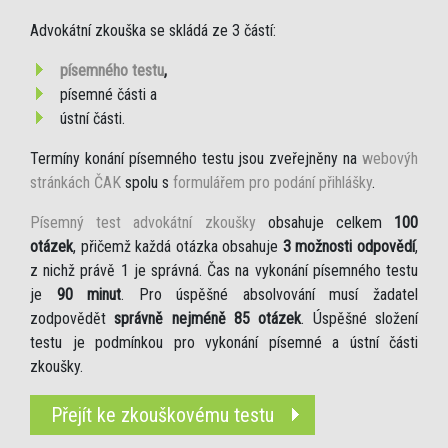
Advokátní zkouška se skládá ze 3 částí:
písemného testu
,
písemné části a
ústní části.
Termíny konání písemného testu jsou zveřejněny na
webovýh
stránkách ČAK
spolu s
formulářem pro podání přihlášky
.
Písemný test advokátní zkoušky
obsahuje celkem
100
otázek
, přičemž každá otázka obsahuje
3 možnosti odpovědí
,
z nichž právě 1 je správná. Čas na vykonání písemného testu
je
90 minut
. Pro úspěšné absolvování musí žadatel
zodpovědět
správně nejméně 85 otázek
. Úspěšné složení
testu je podmínkou pro vykonání písemné a ústní části
zkoušky.
Přejít ke zkouškovému testu