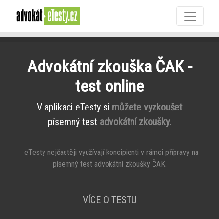
Advokátní zkouška ČAK -
test online
V aplikaci eTesty si
můžete vyzkoušet
písemný test
advokátní zkoušky.
eTesty nejčastěji využívají koncipienti v rámci přípravy na
písemný test advokátní zkoušky ČAK.
VÍCE O TESTU