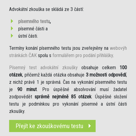
Advokátní zkouška se skládá ze 3 částí:
písemného testu
,
písemné části a
ústní části.
Termíny konání písemného testu jsou zveřejněny na
webovýh
stránkách ČAK
spolu s
formulářem pro podání přihlášky
.
Písemný test advokátní zkoušky
obsahuje celkem
100
otázek
, přičemž každá otázka obsahuje
3 možnosti odpovědí
,
z nichž právě 1 je správná. Čas na vykonání písemného testu
je
90 minut
. Pro úspěšné absolvování musí žadatel
zodpovědět
správně nejméně 85 otázek
. Úspěšné složení
testu je podmínkou pro vykonání písemné a ústní části
zkoušky.
Přejít ke zkouškovému testu