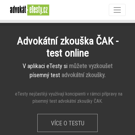
Advokátní zkouška ČAK -
test online
V aplikaci eTesty si
můžete vyzkoušet
písemný test
advokátní zkoušky.
eTesty nejčastěji využívají koncipienti v rámci přípravy na
písemný test advokátní zkoušky ČAK.
VÍCE O TESTU