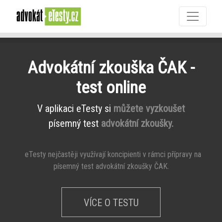
Advokátní zkouška ČAK -
test online
V aplikaci eTesty si
můžete vyzkoušet
písemný test
advokátní zkoušky.
eTesty nejčastěji využívají koncipienti v rámci přípravy na
písemný test advokátní zkoušky ČAK.
VÍCE O TESTU