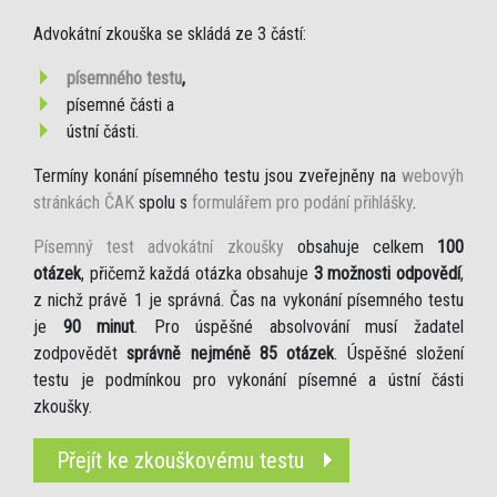
Advokátní zkouška se skládá ze 3 částí:
písemného testu
,
písemné části a
ústní části.
Termíny konání písemného testu jsou zveřejněny na
webovýh
stránkách ČAK
spolu s
formulářem pro podání přihlášky
.
Písemný test advokátní zkoušky
obsahuje celkem
100
otázek
, přičemž každá otázka obsahuje
3 možnosti odpovědí
,
z nichž právě 1 je správná. Čas na vykonání písemného testu
je
90 minut
. Pro úspěšné absolvování musí žadatel
zodpovědět
správně nejméně 85 otázek
. Úspěšné složení
testu je podmínkou pro vykonání písemné a ústní části
zkoušky.
Přejít ke zkouškovému testu