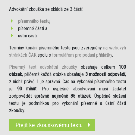
Advokátní zkouška se skládá ze 3 částí:
písemného testu
,
písemné části a
ústní části.
Termíny konání písemného testu jsou zveřejněny na
webovýh
stránkách ČAK
spolu s
formulářem pro podání přihlášky
.
Písemný test advokátní zkoušky
obsahuje celkem
100
otázek
, přičemž každá otázka obsahuje
3 možnosti odpovědí
,
z nichž právě 1 je správná. Čas na vykonání písemného testu
je
90 minut
. Pro úspěšné absolvování musí žadatel
zodpovědět
správně nejméně 85 otázek
. Úspěšné složení
testu je podmínkou pro vykonání písemné a ústní části
zkoušky.
Přejít ke zkouškovému testu