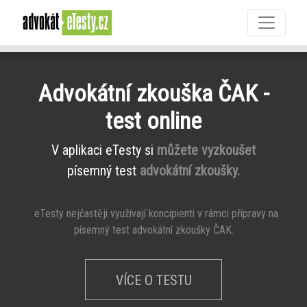
Advokátní zkouška ČAK -
test online
V aplikaci eTesty si
můžete vyzkoušet
písemný test
advokátní zkoušky.
eTesty nejčastěji využívají koncipienti v rámci přípravy na
písemný test advokátní zkoušky ČAK.
VÍCE O TESTU