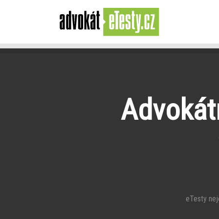
Advokátn
eTesty nejča