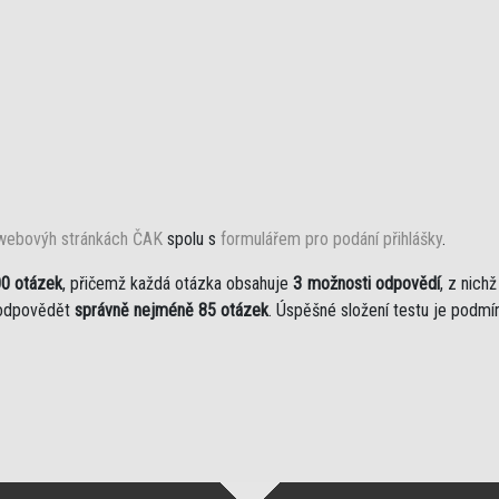
webovýh stránkách ČAK
spolu s
formulářem pro podání přihlášky
.
0 otázek
, přičemž každá otázka obsahuje
3 možnosti odpovědí
, z nich
 zodpovědět
správně nejméně 85 otázek
. Úspěšné složení testu je podmí