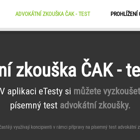
ADVOKÁTNÍ ZKOUŠKA ČAK - TEST
(CURRENT)
PROHLÍŽENÍ
í zkouška ČAK - te
V aplikaci eTesty si
můžete vyzkouše
písemný test
advokátní zkoušky.
stěji využívají koncipienti v rámci přípravy na písemný test advokátní