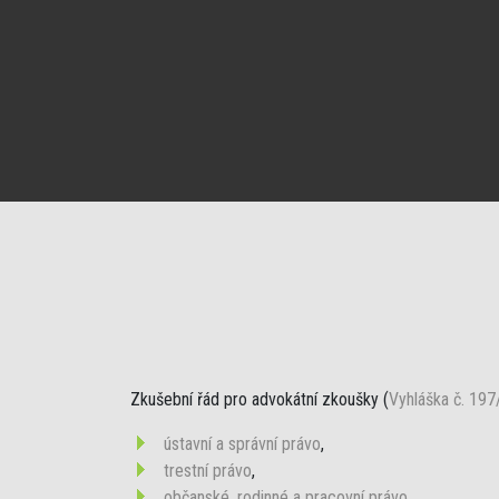
Zkušební řád pro advokátní zkoušky (
Vyhláška č. 197
ústavní a správní právo
,
trestní právo
,
občanské, rodinné a pracovní právo
,