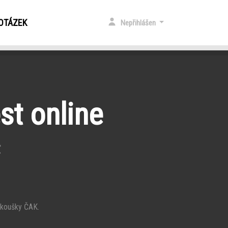
 OTÁZEK
Nepřihlášen
st online
t
 zkoušky ČAK.