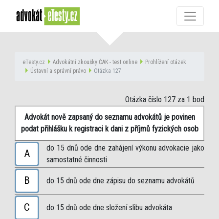
eTesty.cz
Advokátní zkoušky ČAK - test online
Prohlížení otázek
Ústavní a správní právo
Otázka 127
Otázka číslo 127
za 1 bod
Advokát nově zapsaný do seznamu advokátů je povinen
podat přihlášku k registraci k dani z příjmů fyzických osob
do 15 dnů ode dne zahájení výkonu advokacie jako
A
samostatné činnosti
B
do 15 dnů ode dne zápisu do seznamu advokátů
C
do 15 dnů ode dne složení slibu advokáta