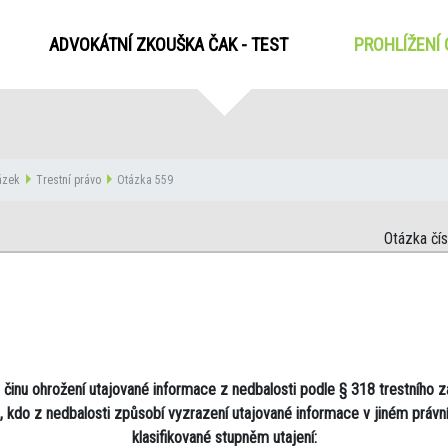
ADVOKÁTNÍ ZKOUŠKA ČAK - TEST
PROHLÍŽENÍ
tázek
Trestní právo
Otázka 559
Otázka čí
 činu ohrožení utajované informace z nedbalosti podle § 318 trestního z
, kdo z nedbalosti způsobí vyzrazení utajované informace v jiném práv
klasifikované stupněm utajení: