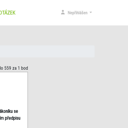
 OTÁZEK
(CURRENT)
Nepřihlášen
slo 559
za 1 bod
ákoníku se
ním předpisu