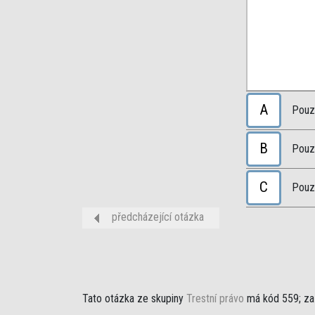
A
Pouze
B
Pouze
C
Pouz
předcházející otázka
Tato otázka ze skupiny
Trestní právo
má kód 559; za 