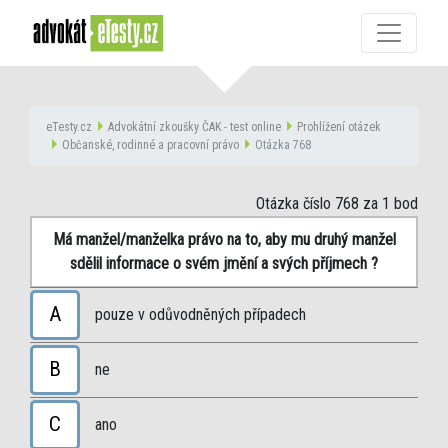
eTesty.cz
Advokátní zkoušky ČAK - test online
Prohlížení otázek
Občanské, rodinné a pracovní právo
Otázka 768
Otázka číslo 768
za 1 bod
Má manžel/manželka právo na to, aby mu druhý manžel
sdělil informace o svém jmění a svých příjmech ?
A
pouze v odůvodněných případech
B
ne
C
ano