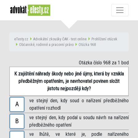
eTesty.cz
Advokátní zkoušky ČAK - test online
Prohlížení otázek
Občanské, rodinné a pracovní právo
Otázka 968
Otázka číslo 968
za 1 bod
K zajištění náhrady škody nebo jiné újmy, která by vznikla
předběžným opatřením, je navrhovatel povinen složit
jistotu nejpozději kdy?
ve stejný den, kdy soud o nařízení předběžného
A
opatření rozhodl
ve stejný den, kdy podal u soudu návrh na nařízení
B
předběžného opatření
ve lhůtě, ve které je, podle nařízeného