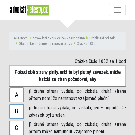
eTesty.cz
Advokátní zkoušky ČAK - test online
Prohlížení otázek
Občanské, rodinné a pracovní právo
Otázka 1052
Otázka číslo 1052
za 1 bod
Pokud obě strany plnily, aniž tu byl platný závazek, může
každá ze stran požadovat, aby
jí druhá strana vydala, co získala; druhá strana
A
přitom nemůže namítnout vzájemné plnění
jí druhá strana vydala, co získala, jen v případě, že
B
závazek byl zrušen
jí druhá strana vydala, co získala; druhá strana
C
přitom může namítnout vzájemné plnění