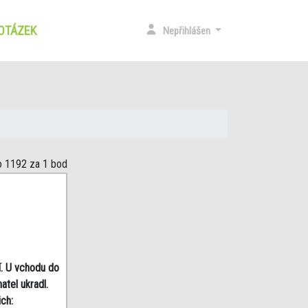
 OTÁZEK
(CURRENT)
Nepřihlášen
o 1192
za 1 bod
í. U vchodu do
atel ukradl.
ch: