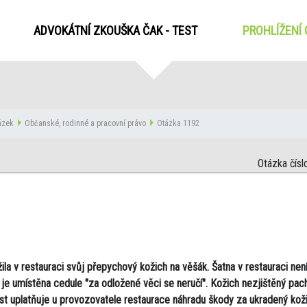
ADVOKÁTNÍ ZKOUŠKA ČAK - TEST
PROHLÍŽENÍ
tázek
Občanské, rodinné a pracovní právo
Otázka 1192
Otázka čísl
ila v restauraci svůj přepychový kožich na věšák. Šatna v restauraci nen
je umístěna cedule "za odložené věci se neručí". Kožich nezjištěný pach
st uplatňuje u provozovatele restaurace náhradu škody za ukradený koži