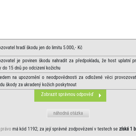
zovatel hradí škodu jen do limitu 5.000,- Kč
ozovatel je povinen škodu nahradit za předpokladu, že host uplatní p
y do 15 dnů po odcizení kožichu
ledem na upozornění o neodpovědnosti za odložené věci provozovat
adu škody za ukradený kožich poskytnout
Zobrazit správnou odpověď
náhodná otázka
 právo
má kód 1192; za její správné zodpovězení v testech se
získá 1 