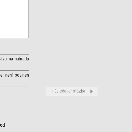
rávo na náhradu
el není povinen
následující otázka
bod
.