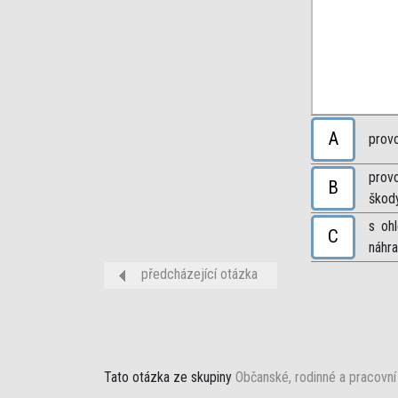
A
provo
prov
B
škod
s oh
C
náhr
předcházející otázka
Tato otázka ze skupiny
Občanské, rodinné a pracovní