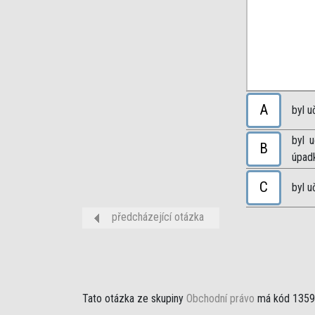
A
byl u
byl u
B
úpadk
C
byl u
předcházející otázka
Tato otázka ze skupiny
Obchodní právo
má kód 1359;