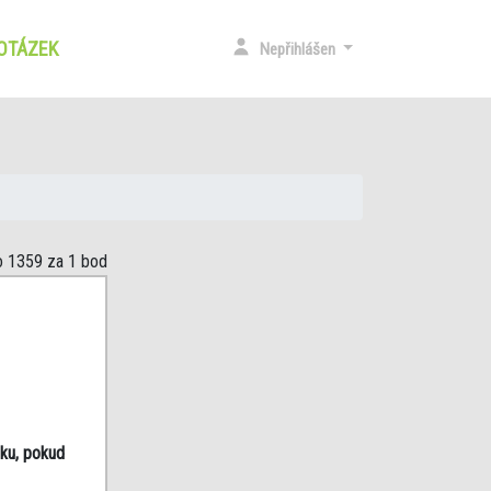
 OTÁZEK
(CURRENT)
Nepřihlášen
o 1359
za 1 bod
dku, pokud