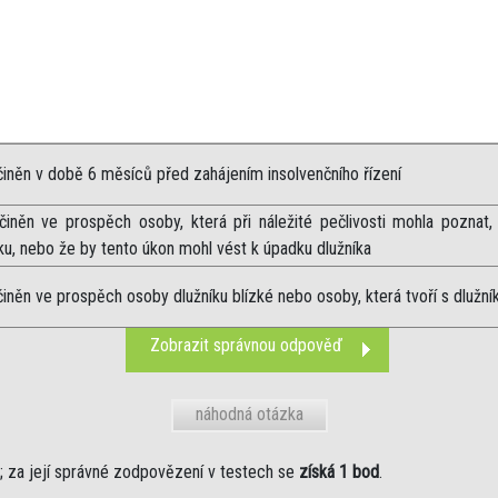
činěn v době 6 měsíců před zahájením insolvenčního řízení
činěn ve prospěch osoby, která při náležité pečlivosti mohla poznat,
u, nebo že by tento úkon mohl vést k úpadku dlužníka
činěn ve prospěch osoby dlužníku blízké nebo osoby, která tvoří s dluž
Zobrazit správnou odpověď
náhodná otázka
 za její správné zodpovězení v testech se
získá 1 bod
.