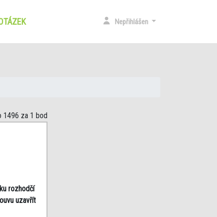
 OTÁZEK
(CURRENT)
Nepřihlášen
o 1496
za 1 bod
iku rozhodčí
ouvu uzavřít