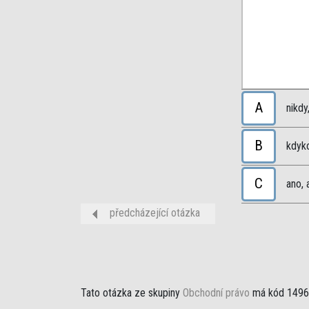
A
nikdy
B
kdyko
C
ano, 
předcházející otázka
Tato otázka ze skupiny
Obchodní právo
má kód 1496;