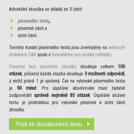
Advokátní zkouška se skládá ze 3 částí:
písemného testu
,
písemné části a
ústní části.
Termíny konání písemného testu jsou zveřejněny na
webovýh
stránkách ČAK
spolu s
formulářem pro podání přihlášky
.
Písemný test advokátní zkoušky
obsahuje celkem
100
otázek
, přičemž každá otázka obsahuje
3 možnosti odpovědí
,
z nichž právě 1 je správná. Čas na vykonání písemného testu
je
90 minut
. Pro úspěšné absolvování musí žadatel
zodpovědět
správně nejméně 85 otázek
. Úspěšné složení
testu je podmínkou pro vykonání písemné a ústní části
zkoušky.
Přejít ke zkouškovému testu