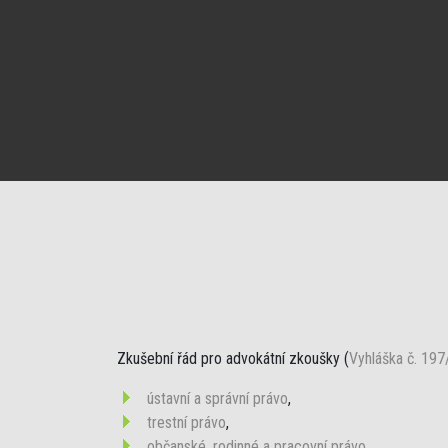
Zkušební řád pro advokátní zkoušky (
Vyhláška č. 197
ústavní a správní právo
,
trestní právo
,
občanské, rodinné a pracovní právo
,