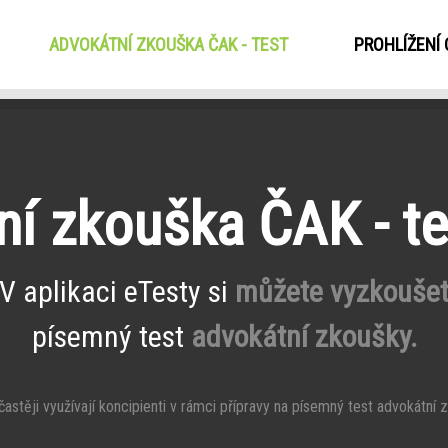
ADVOKÁTNÍ ZKOUŠKA ČAK - TEST
(CURRENT)
PROHLÍŽENÍ
í zkouška ČAK - te
V aplikaci eTesty si
můžete vyzkouše
písemný test
advokátní zkoušky.
stěji využívají koncipienti v rámci přípravy na písemný test advokátní