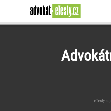
Advokátn
eTesty nejča