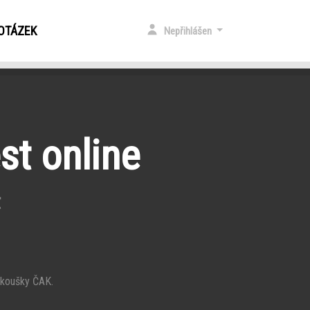
 OTÁZEK
Nepřihlášen
st online
t
 zkoušky ČAK.