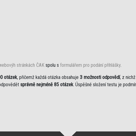
webovýh stránkách ČAK
spolu s
formulářem pro podání přihlášky
.
0 otázek
, přičemž každá otázka obsahuje
3 možnosti odpovědí
, z nich
 zodpovědět
správně nejméně 85 otázek
. Úspěšné složení testu je podmí