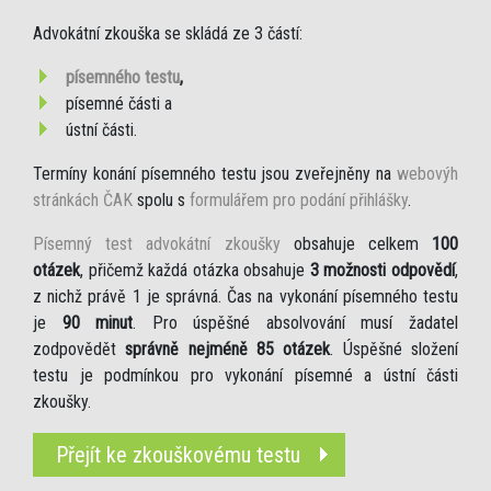
Advokátní zkouška se skládá ze 3 částí:
písemného testu
,
písemné části a
ústní části.
Termíny konání písemného testu jsou zveřejněny na
webovýh
stránkách ČAK
spolu s
formulářem pro podání přihlášky
.
Písemný test advokátní zkoušky
obsahuje celkem
100
otázek
, přičemž každá otázka obsahuje
3 možnosti odpovědí
,
z nichž právě 1 je správná. Čas na vykonání písemného testu
je
90 minut
. Pro úspěšné absolvování musí žadatel
zodpovědět
správně nejméně 85 otázek
. Úspěšné složení
testu je podmínkou pro vykonání písemné a ústní části
zkoušky.
Přejít ke zkouškovému testu