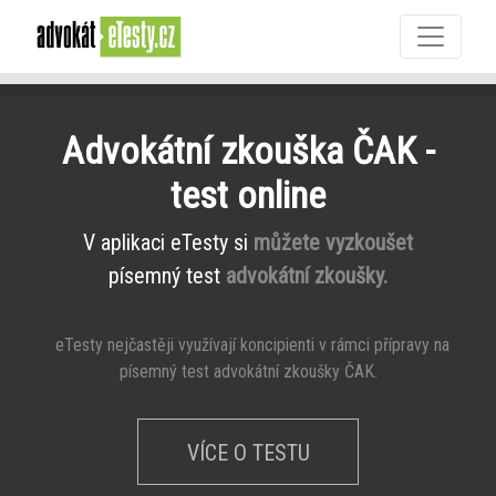
Advokátní zkouška ČAK -
test online
V aplikaci eTesty si
můžete vyzkoušet
písemný test
advokátní zkoušky.
eTesty nejčastěji využívají koncipienti v rámci přípravy na
písemný test advokátní zkoušky ČAK.
VÍCE O TESTU