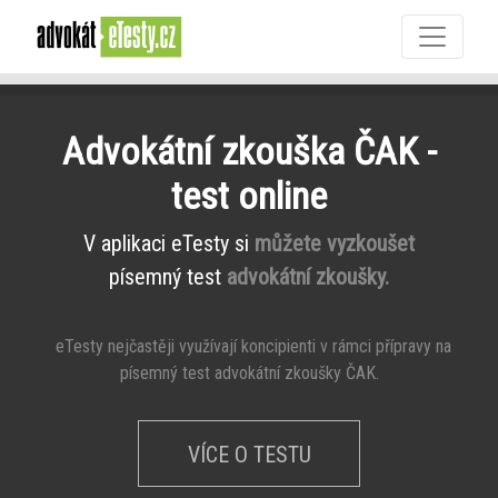
Advokátní zkouška ČAK -
test online
V aplikaci eTesty si
můžete vyzkoušet
písemný test
advokátní zkoušky.
eTesty nejčastěji využívají koncipienti v rámci přípravy na
písemný test advokátní zkoušky ČAK.
VÍCE O TESTU