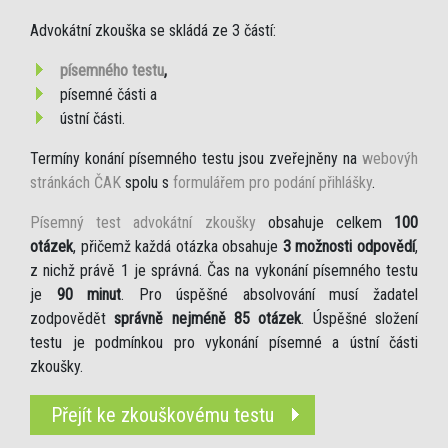
Advokátní zkouška se skládá ze 3 částí:
písemného testu
,
písemné části a
ústní části.
Termíny konání písemného testu jsou zveřejněny na
webovýh
stránkách ČAK
spolu s
formulářem pro podání přihlášky
.
Písemný test advokátní zkoušky
obsahuje celkem
100
otázek
, přičemž každá otázka obsahuje
3 možnosti odpovědí
,
z nichž právě 1 je správná. Čas na vykonání písemného testu
je
90 minut
. Pro úspěšné absolvování musí žadatel
zodpovědět
správně nejméně 85 otázek
. Úspěšné složení
testu je podmínkou pro vykonání písemné a ústní části
zkoušky.
Přejít ke zkouškovému testu