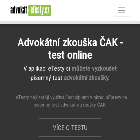
Advokátní zkouška ČAK -
test online
V aplikaci eTesty si
můžete vyzkoušet
písemný test
advokátní zkoušky.
eTesty nejčastěji využívají koncipienti v rámci přípravy na
písemný test advokátní zkoušky ČAK.
VÍCE O TESTU