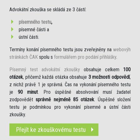
Advokátní zkouška se skládá ze 3 částí:
písemného testu
,
písemné části a
ústní části.
Termíny konání písemného testu jsou zveřejněny na
webovýh
stránkách ČAK
spolu s
formulářem pro podání přihlášky
.
Písemný test advokátní zkoušky
obsahuje celkem
100
otázek
, přičemž každá otázka obsahuje
3 možnosti odpovědí
,
z nichž právě 1 je správná. Čas na vykonání písemného testu
je
90 minut
. Pro úspěšné absolvování musí žadatel
zodpovědět
správně nejméně 85 otázek
. Úspěšné složení
testu je podmínkou pro vykonání písemné a ústní části
zkoušky.
Přejít ke zkouškovému testu