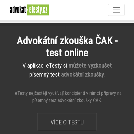
Advokátní zkouška ČAK -
test online
V aplikaci eTesty si
můžete vyzkoušet
písemný test
advokátní zkoušky.
eTesty nejčastěji využívají koncipienti v rámci přípravy na
písemný test advokátní zkoušky ČAK.
VÍCE O TESTU