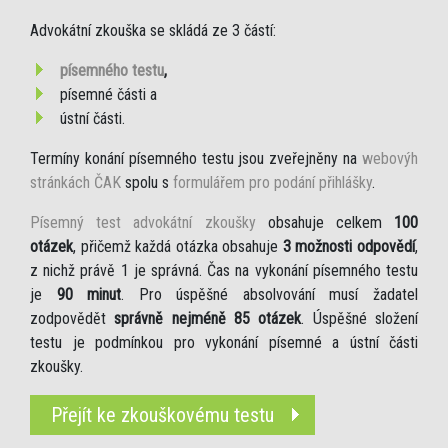
Advokátní zkouška se skládá ze 3 částí:
písemného testu
,
písemné části a
ústní části.
Termíny konání písemného testu jsou zveřejněny na
webovýh
stránkách ČAK
spolu s
formulářem pro podání přihlášky
.
Písemný test advokátní zkoušky
obsahuje celkem
100
otázek
, přičemž každá otázka obsahuje
3 možnosti odpovědí
,
z nichž právě 1 je správná. Čas na vykonání písemného testu
je
90 minut
. Pro úspěšné absolvování musí žadatel
zodpovědět
správně nejméně 85 otázek
. Úspěšné složení
testu je podmínkou pro vykonání písemné a ústní části
zkoušky.
Přejít ke zkouškovému testu