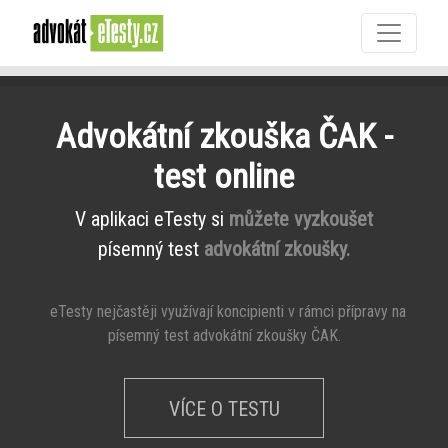
Advokátní zkouška ČAK -
test online
V aplikaci eTesty si
můžete vyzkoušet
písemný test
advokátní zkoušky.
eTesty nejčastěji využívají koncipienti v rámci přípravy na
písemný test advokátní zkoušky ČAK.
VÍCE O TESTU