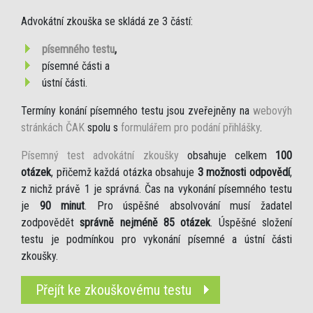
Advokátní zkouška se skládá ze 3 částí:
písemného testu
,
písemné části a
ústní části.
Termíny konání písemného testu jsou zveřejněny na
webovýh
stránkách ČAK
spolu s
formulářem pro podání přihlášky
.
Písemný test advokátní zkoušky
obsahuje celkem
100
otázek
, přičemž každá otázka obsahuje
3 možnosti odpovědí
,
z nichž právě 1 je správná. Čas na vykonání písemného testu
je
90 minut
. Pro úspěšné absolvování musí žadatel
zodpovědět
správně nejméně 85 otázek
. Úspěšné složení
testu je podmínkou pro vykonání písemné a ústní části
zkoušky.
Přejít ke zkouškovému testu