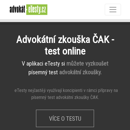
Advokátní zkouška ČAK -
test online
V aplikaci eTesty si
můžete vyzkoušet
písemný test
advokátní zkoušky.
eTesty nejčastěji využívají koncipienti v rámci přípravy na
písemný test advokátní zkoušky ČAK.
VÍCE O TESTU