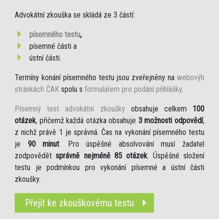
Advokátní zkouška se skládá ze 3 částí:
písemného testu
,
písemné části a
ústní části.
Termíny konání písemného testu jsou zveřejněny na
webovýh
stránkách ČAK
spolu s
formulářem pro podání přihlášky
.
Písemný test advokátní zkoušky
obsahuje celkem
100
otázek
, přičemž každá otázka obsahuje
3 možnosti odpovědí
,
z nichž právě 1 je správná. Čas na vykonání písemného testu
je
90 minut
. Pro úspěšné absolvování musí žadatel
zodpovědět
správně nejméně 85 otázek
. Úspěšné složení
testu je podmínkou pro vykonání písemné a ústní části
zkoušky.
Přejít ke zkouškovému testu