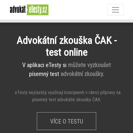
Advokátní zkouška ČAK -
test online
V aplikaci eTesty si
můžete vyzkoušet
písemný test
advokátní zkoušky.
eTesty nejčastěji využívají koncipienti v rámci přípravy na
písemný test advokátní zkoušky ČAK.
VÍCE O TESTU