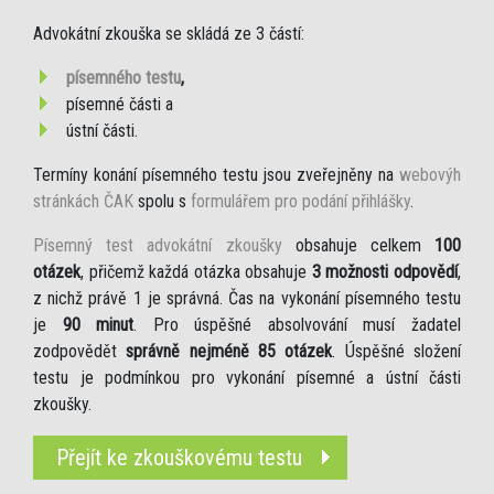
Advokátní zkouška se skládá ze 3 částí:
písemného testu
,
písemné části a
ústní části.
Termíny konání písemného testu jsou zveřejněny na
webovýh
stránkách ČAK
spolu s
formulářem pro podání přihlášky
.
Písemný test advokátní zkoušky
obsahuje celkem
100
otázek
, přičemž každá otázka obsahuje
3 možnosti odpovědí
,
z nichž právě 1 je správná. Čas na vykonání písemného testu
je
90 minut
. Pro úspěšné absolvování musí žadatel
zodpovědět
správně nejméně 85 otázek
. Úspěšné složení
testu je podmínkou pro vykonání písemné a ústní části
zkoušky.
Přejít ke zkouškovému testu