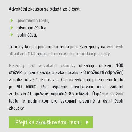
Advokátní zkouška se skládá ze 3 částí:
písemného testu
,
písemné části a
ústní části.
Termíny konání písemného testu jsou zveřejněny na
webovýh
stránkách ČAK
spolu s
formulářem pro podání přihlášky
.
Písemný test advokátní zkoušky
obsahuje celkem
100
otázek
, přičemž každá otázka obsahuje
3 možnosti odpovědí
,
z nichž právě 1 je správná. Čas na vykonání písemného testu
je
90 minut
. Pro úspěšné absolvování musí žadatel
zodpovědět
správně nejméně 85 otázek
. Úspěšné složení
testu je podmínkou pro vykonání písemné a ústní části
zkoušky.
Přejít ke zkouškovému testu