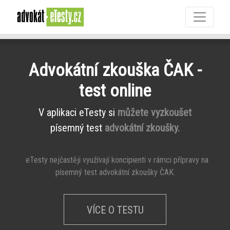
Advokátní zkouška ČAK -
test online
V aplikaci eTesty si
můžete vyzkoušet
písemný test
advokátní zkoušky.
eTesty nejčastěji využívají koncipienti v rámci přípravy na
písemný test advokátní zkoušky ČAK.
VÍCE O TESTU