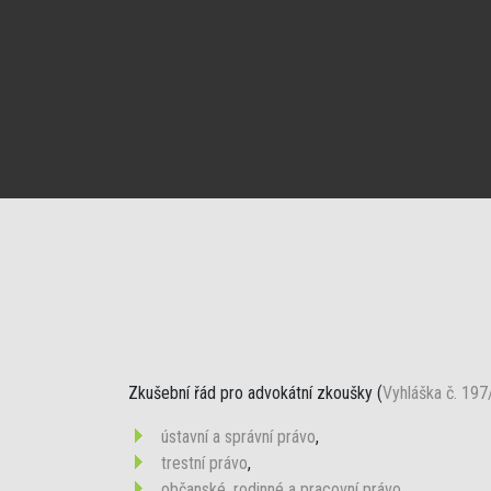
Zkušební řád pro advokátní zkoušky (
Vyhláška č. 197
ústavní a správní právo
,
trestní právo
,
občanské, rodinné a pracovní právo
,