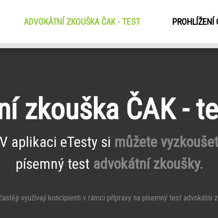
ADVOKÁTNÍ ZKOUŠKA ČAK - TEST
(CURRENT)
PROHLÍŽENÍ
í zkouška ČAK - te
V aplikaci eTesty si
můžete vyzkouše
písemný test
advokátní zkoušky.
stěji využívají koncipienti v rámci přípravy na písemný test advokátní