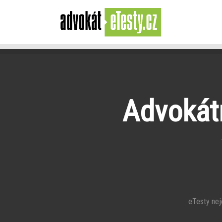
Advokátn
eTesty nejča