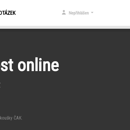
 OTÁZEK
Nepřihlášen
st online
t
 zkoušky ČAK.