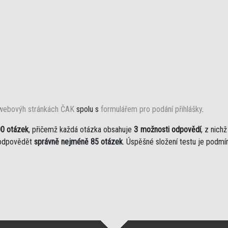
webovýh stránkách ČAK
spolu s
formulářem pro podání přihlášky
.
0 otázek
, přičemž každá otázka obsahuje
3 možnosti odpovědí
, z nich
 zodpovědět
správně nejméně 85 otázek
. Úspěšné složení testu je podmí