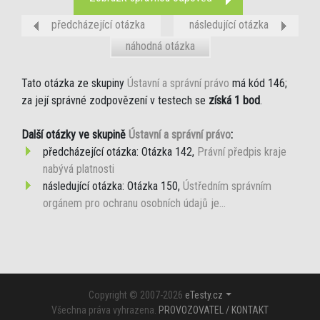
předcházející otázka
následující otázka
náhodná otázka
Tato otázka ze skupiny
Ústavní a správní právo
má kód 146;
za její správné zodpovězení v testech se
získá 1 bod
.
Další otázky ve skupině
Ústavní a správní právo
:
předcházející otázka: Otázka 142,
Právní předpis kraje
nabývá platnosti
následující otázka: Otázka 150,
Ústředním správním
orgánem pro ochranu osobních údajů je...
Copyright © 2007-2026
eTesty.cz
Všechna práva vyhrazena.
PROVOZOVATEL / KONTAKT