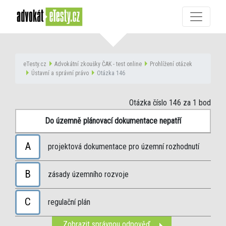
eTesty.cz
Advokátní zkoušky ČAK - test online
Prohlížení otázek
Ústavní a správní právo
Otázka 146
Otázka číslo 146
za 1 bod
Do územně plánovací dokumentace nepatří
A
projektová dokumentace pro územní rozhodnutí
B
zásady územního rozvoje
C
regulační plán
Zobrazit správnou odpověď