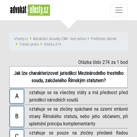
eTesty.cz
Advokátní zkoušky ČAK - test online
Prohlížení otázek
Trestní právo
Otázka 274
Otázka číslo 274
za 1 bod
Jak lze charakterizovat jurisdikci Mezinárodního trestního
soudu, založeného Římským statutem?
vztahuje se na všechny státy a má přednost před
A
jurisdikcí národních soudů
vztahuje se na zločiny spáchané na území smluvní
B
strany Římského statutu, nebo jeho občanem, při
uplatnění principu komplementarity
vztahuje se pouze na zločiny předané Radou
C