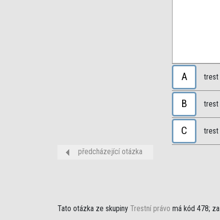
A
trest
B
trest
C
trest
předcházející otázka
Tato otázka ze skupiny
Trestní právo
má kód 478; za 