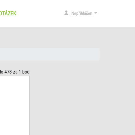
 OTÁZEK
(CURRENT)
Nepřihlášen
slo 478
za 1 bod