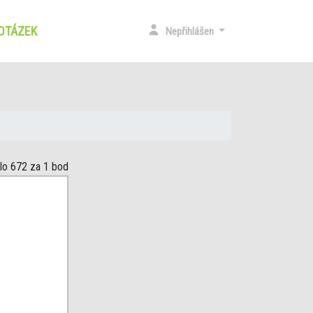
 OTÁZEK
(CURRENT)
Nepřihlášen
slo 672
za 1 bod