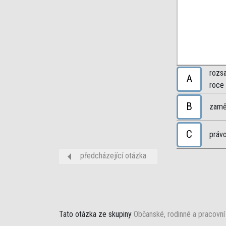
rozs
A
roce
B
zaměs
C
právo
předcházející otázka
Tato otázka ze skupiny
Občanské, rodinné a pracovní