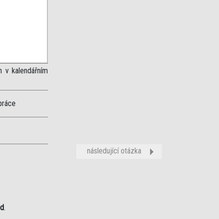
n v kalendářním
práce
následující otázka
od
.