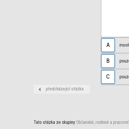
A
movit
B
pouz
C
pouz
předcházející otázka
Tato otázka ze skupiny
Občanské, rodinné a pracovní