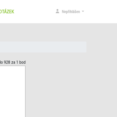
 OTÁZEK
(CURRENT)
Nepřihlášen
slo 928
za 1 bod