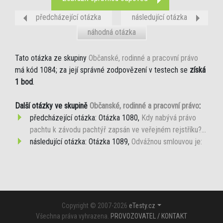
předcházející otázka
následující otázka
náhodná otázka
Tato otázka ze skupiny
Občanské, rodinné a pracovní právo
má kód 1084; za její správné zodpovězení v testech se
získá
1 bod
.
Další otázky ve skupině
Občanské, rodinné a pracovní právo
:
předcházející otázka: Otázka 1080,
Kdy nabývá právo
pachtu k závodu pachtýř zapsán ve veřejném rejstříku?...
následující otázka: Otázka 1089,
Odvážnou smlouvou je:
Copyright © 2007-2026
eTesty.cz
Všechna práva vyhrazena.
PROVOZOVATEL / KONTAKT