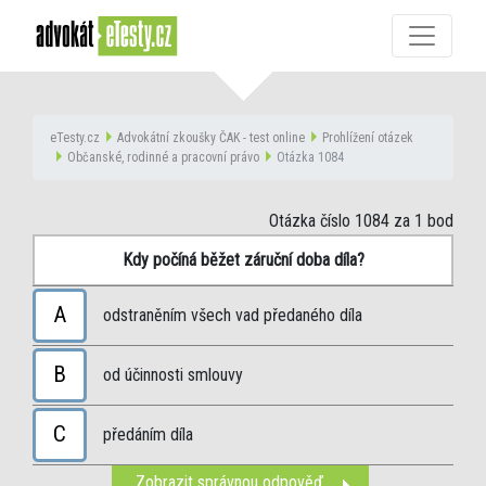
eTesty.cz
Advokátní zkoušky ČAK - test online
Prohlížení otázek
Občanské, rodinné a pracovní právo
Otázka 1084
Otázka číslo 1084
za 1 bod
Kdy počíná běžet záruční doba díla?
A
odstraněním všech vad předaného díla
B
od účinnosti smlouvy
C
předáním díla
Zobrazit správnou odpověď