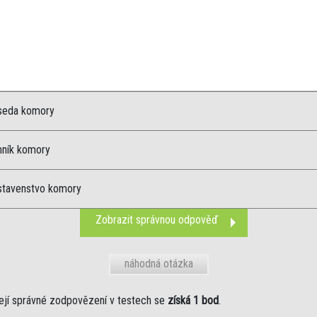
seda komory
mník komory
stavenstvo komory
Zobrazit správnou odpověď
náhodná otázka
ejí správné zodpovězení v testech se
získá 1 bod
.