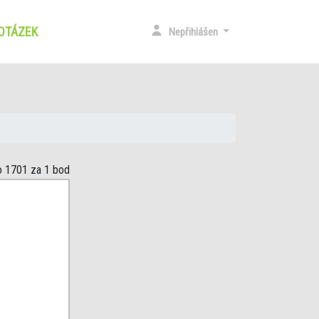
 OTÁZEK
(CURRENT)
Nepřihlášen
o 1701
za 1 bod