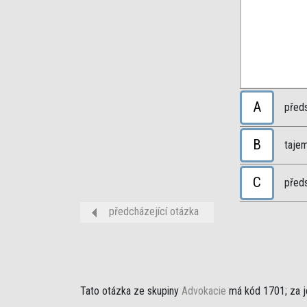
A
před
B
taje
C
před
předcházející otázka
Tato otázka ze skupiny
Advokacie
má kód 1701; za j